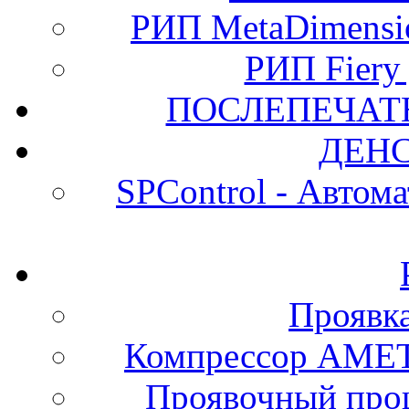
РИП MetaDimension
РИП Fiery
ПОСЛЕПЕЧАТ
ДЕН
SPControl - Автом
Проявк
Компрессор АМЕТ
Проявочный про