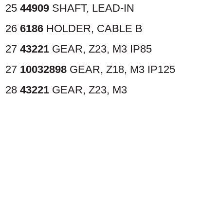
25
44909
SHAFT, LEAD-IN
26
6186
HOLDER, CABLE B
27
43221
GEAR, Z23, M3
IP85
27
10032898
GEAR, Z18, M3
IP125
28
43221
GEAR, Z23, M3