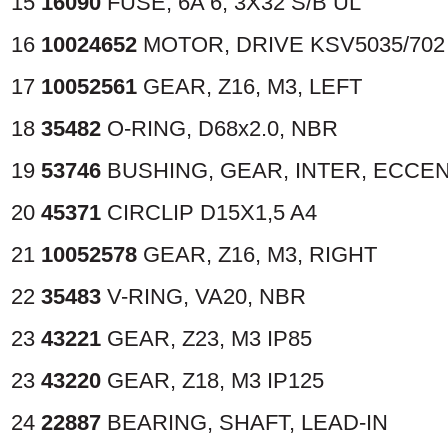
15
16090
FUSE, 6A 6, 3X32 S/B UL
16
10024652
MOTOR, DRIVE KSV5035/702
17
10052561
GEAR, Z16, M3, LEFT
18
35482
O-RING, D68x2.0, NBR
19
53746
BUSHING, GEAR, INTER, ECCE
20
45371
CIRCLIP D15X1,5 A4
21
10052578
GEAR, Z16, M3, RIGHT
22
35483
V-RING, VA20, NBR
23
43221
GEAR, Z23, M3
IP85
23
43220
GEAR, Z18, M3
IP125
24
22887
BEARING, SHAFT, LEAD-IN