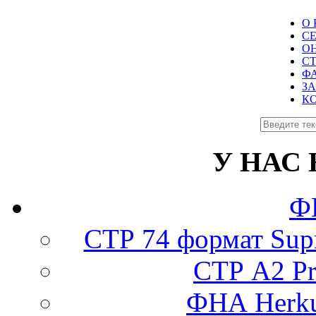
О
СЕ
О
С
Ф
З
К
У НАС
Ф
СТР 74 формат Supr
СТР А2 Pro
ФНА Herku