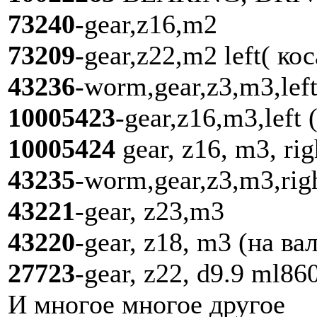
73240
-gear,z16,m2
73209
-gear,z22,m2 left( к
43236
-worm,gear,z3,m3,left
10005423
-gear,z16,m3,left 
10005424
gear, z16, m3, rig
43235
-worm,gear,z3,m3,rig
43221
-gear, z23,m3
43220
-gear, z18, m3 (на ва
27723
-gear, z22, d9.9 ml86
И многое многое другое