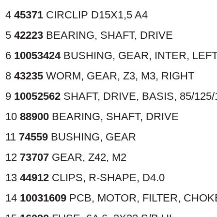
4
45371
CIRCLIP D15X1,5 A4
5
42223
BEARING, SHAFT, DRIVE
6
10053424
BUSHING, GEAR, INTER, LEF
8
43235
WORM, GEAR, Z3, M3, RIGHT
9
10052562
SHAFT, DRIVE, BASIS, 85/125/
10
88900
BEARING, SHAFT, DRIVE
11
74559
BUSHING, GEAR
12
73707
GEAR, Z42, M2
13
44912
CLIPS, R-SHAPE, D4.0
14
10031609
PCB, MOTOR, FILTER, CHOK