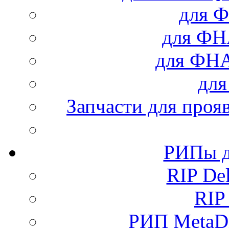
для Ф
для Ф
для ФН
дл
Запчасти для проя
РИПы д
RIP Del
RIP
РИП MetaDi