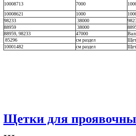
10008713
7000
100
10008621
1000
100
98233
38000
982
88959
38000
889
88959, 98233
47000
Вал
85296
см раздел
Щет
10001482
см раздел
Щет
Щетки для проявочных