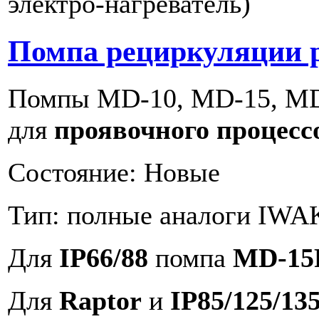
электро-нагреватель)
Помпа рециркуляции р
Помпы MD-10, MD-15, MD-
для
проявочного процессор
Состояние: Новые
Тип: полные аналоги IWA
Для
IP66/88
помпа
MD-1
Для
Raptor
и
IP85/125/1