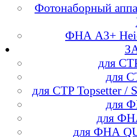
Фотонаборный аппар
ФНА А3+ Heid
З
для С
для 
для CTP Topsetter / 
для 
для Ф
для ФНА Q