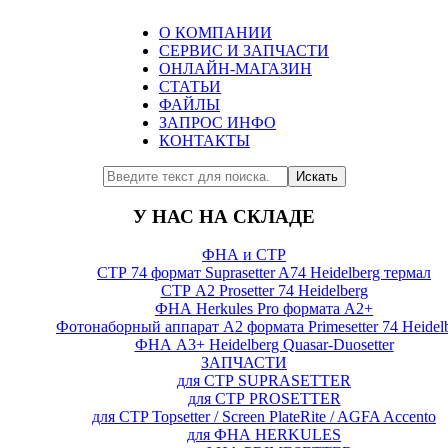
О КОМПАНИИ
СЕРВИС И ЗАПЧАСТИ
ОНЛАЙН-МАГАЗИН
СТАТЬИ
ФАЙЛЫ
ЗАПРОС ИНФО
КОНТАКТЫ
Искать
У НАС НА СКЛАДЕ
ФНА и СТР
СТР 74 формат Suprasetter A74 Heidelberg термал
СТР А2 Prosetter 74 Heidelberg
ФНА Herkules Pro формата А2+
Фотонаборный аппарат А2 формата Primesetter 74 Heidel
ФНА А3+ Heidelberg Quasar-Duosetter
ЗАПЧАСТИ
для СТР SUPRASETTER
для СТР PROSETTER
для CTP Topsetter / Screen PlateRite / AGFA Accento
для ФНА HERKULES