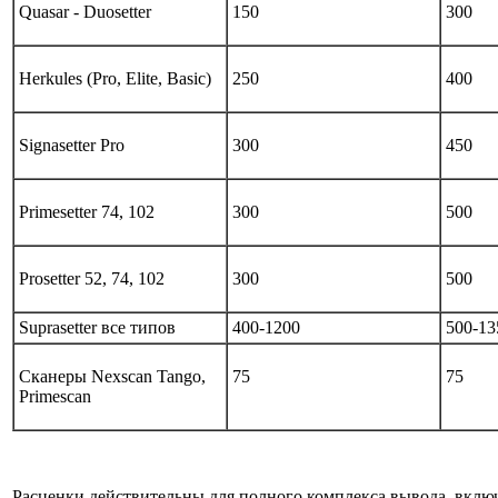
Quasar - Duosetter
150
300
Herkules (Pro, Elite, Basic)
250
400
Signasetter Pro
300
450
Primesetter 74, 102
300
500
Prosetter 52, 74, 102
300
500
Suprasetter все типов
400-1200
500-13
Сканеры Nexscan Tango,
75
75
Primescan
Расценки действительны для полного комплекса вывода, вклю