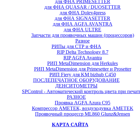
для ФНА PRIMESETTER
для ФНА QUASAR / DUOSETTER
для ФНА Dolev4press
для ФНА SIGNASETTER
для ФНА AGFA AVANTRA
для ФНА ULTRE
Запчасти для проявочных машин (процессоров)
Разное
РИПы для СТР и ФНА
RIP Delta Technology 8.7
RIP AGFA Avantra
РИП MetaDimension для Herkules
РИП MetaDimension для Primesetter и Prosetter
РИП Fiery для KM bizhub C450
ПОСЛЕПЕЧАТНОЕ ОБОРУДОВАНИЕ
ДЕНСИТОМЕТРЫ
SPControl - Автоматический контроль цвета при печат
РАЗНОЕ
Проявка AGFA Azura C95
Компрессор АМЕТЕК, воздуходувка AMETEK
Проявочный процесср ML860 Glunz&Jensen
КАРТА САЙТА