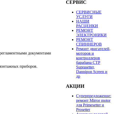
СЕРВИС
СЕРВИСНЫЕ
УСЛУГИ
НАШИ
РАСЦЕНКИ
РЕМОНТ
ЭЛЕКТРОНИКИ
РЕМОНТ
СПИННЕРОВ
Ремонт двигателей,
с регламентными документами
моторов и
контроллеров
барабана СТР
 монтажных приборов.
Suprasetter,
Dannipon Screen и
др
АКЦИИ
Суперпредложение:
ремонт Mirror motor
для Primesetter и
Prosetter