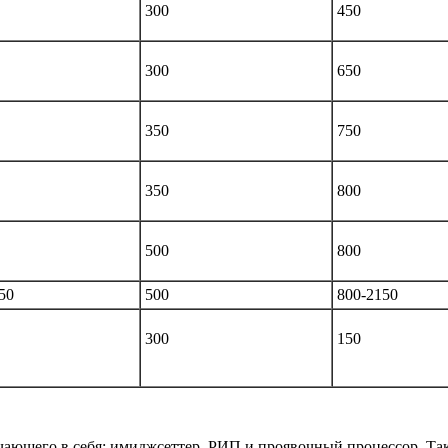
300
450
300
650
350
750
350
800
500
800
50
500
800-2150
300
150
чающего в себя: имиджсеттер, РИП и проявочный процессор. Та