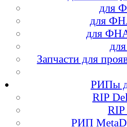
для Ф
для Ф
для ФН
дл
Запчасти для проя
РИПы д
RIP Del
RIP
РИП MetaDi