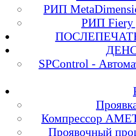
РИП MetaDimension
РИП Fiery
ПОСЛЕПЕЧАТ
ДЕН
SPControl - Автом
Проявк
Компрессор АМЕТ
Проявочный про