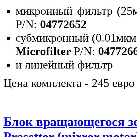
микронный фильтр (25
P/N:
04772652
субмикронный (0.01мкм
Microfilter
P/N:
047726
и линейный фильтр
Цена комплекта - 245 евро
Блок вращающегося з
Prosetter (mirror motor