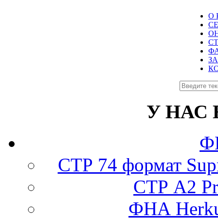
О
СЕ
О
С
Ф
З
К
У НАС
Ф
СТР 74 формат Supr
СТР А2 Pro
ФНА Herku