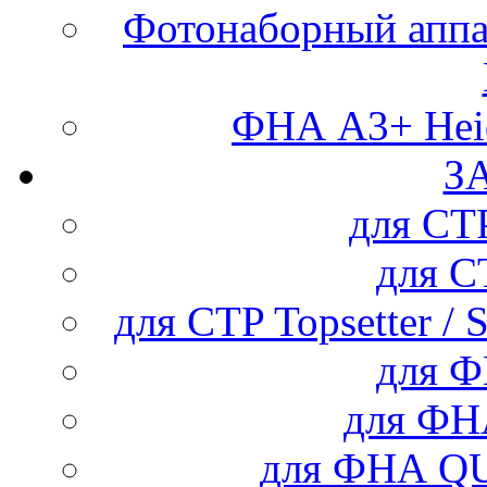
Фотонаборный аппар
ФНА А3+ Heid
З
для С
для 
для CTP Topsetter / 
для 
для Ф
для ФНА Q