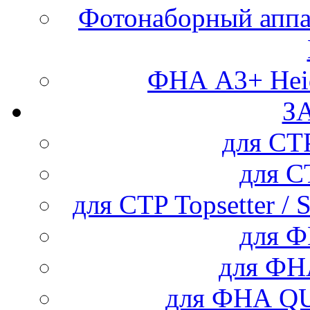
Фотонаборный аппар
ФНА А3+ Heid
З
для С
для 
для CTP Topsetter / 
для 
для Ф
для ФНА Q