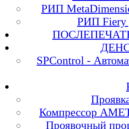
РИП MetaDimension
РИП Fiery
ПОСЛЕПЕЧАТ
ДЕН
SPControl - Автом
Проявк
Компрессор АМЕТ
Проявочный про