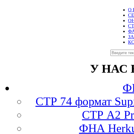
О
СЕ
О
С
Ф
З
К
У НАС
Ф
СТР 74 формат Supr
СТР А2 Pro
ФНА Herku