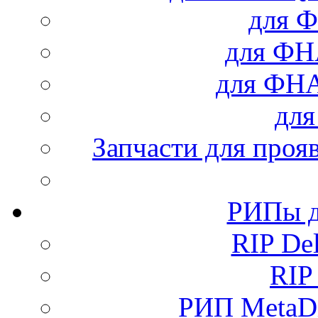
для Ф
для Ф
для ФН
дл
Запчасти для проя
РИПы д
RIP Del
RIP
РИП MetaDi