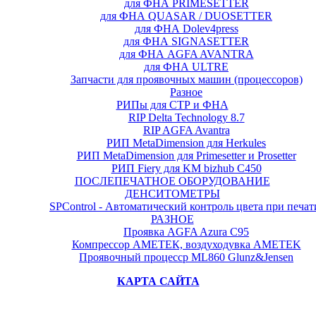
для ФНА PRIMESETTER
для ФНА QUASAR / DUOSETTER
для ФНА Dolev4press
для ФНА SIGNASETTER
для ФНА AGFA AVANTRA
для ФНА ULTRE
Запчасти для проявочных машин (процессоров)
Разное
РИПы для СТР и ФНА
RIP Delta Technology 8.7
RIP AGFA Avantra
РИП MetaDimension для Herkules
РИП MetaDimension для Primesetter и Prosetter
РИП Fiery для KM bizhub C450
ПОСЛЕПЕЧАТНОЕ ОБОРУДОВАНИЕ
ДЕНСИТОМЕТРЫ
SPControl - Автоматический контроль цвета при печат
РАЗНОЕ
Проявка AGFA Azura C95
Компрессор АМЕТЕК, воздуходувка AMETEK
Проявочный процесср ML860 Glunz&Jensen
КАРТА САЙТА