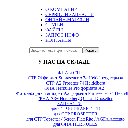
О КОМПАНИИ
СЕРВИС И ЗАПЧАСТИ
ОНЛАЙН-МАГАЗИН
СТАТЬИ
ФАЙЛЫ
ЗАПРОС ИНФО
КОНТАКТЫ
Искать
У НАС НА СКЛАДЕ
ФНА и СТР
СТР 74 формат Suprasetter A74 Heidelberg термал
СТР А2 Prosetter 74 Heidelberg
ФНА Herkules Pro формата А2+
Фотонаборный аппарат А2 формата Primesetter 74 Heidel
ФНА А3+ Heidelberg Quasar-Duosetter
ЗАПЧАСТИ
для СТР SUPRASETTER
для СТР PROSETTER
для CTP Topsetter / Screen PlateRite / AGFA Accento
для ФНА HERKULES