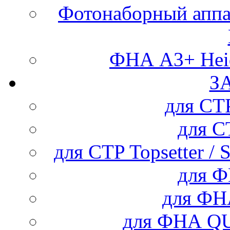
Фотонаборный аппар
ФНА А3+ Heid
З
для С
для 
для CTP Topsetter / 
для 
для Ф
для ФНА Q