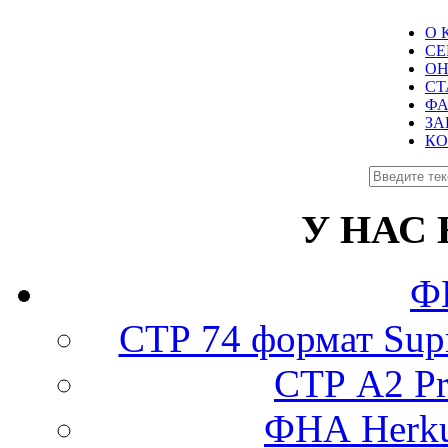
О 
СЕ
ОН
СТ
Ф
ЗА
КО
У НАС
Ф
СТР 74 формат Supr
СТР А2 Pro
ФНА Herku