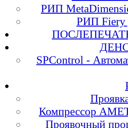
РИП MetaDimension
РИП Fiery
ПОСЛЕПЕЧАТ
ДЕН
SPControl - Автом
Проявк
Компрессор АМЕТ
Проявочный про