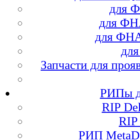
для Ф
для Ф
для ФН
дл
Запчасти для проя
РИПы д
RIP Del
RIP
РИП MetaDi