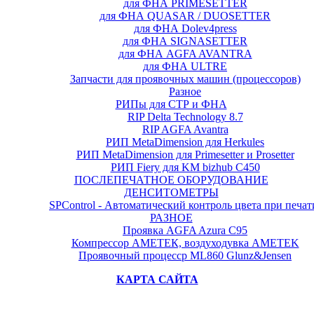
для ФНА PRIMESETTER
для ФНА QUASAR / DUOSETTER
для ФНА Dolev4press
для ФНА SIGNASETTER
для ФНА AGFA AVANTRA
для ФНА ULTRE
Запчасти для проявочных машин (процессоров)
Разное
РИПы для СТР и ФНА
RIP Delta Technology 8.7
RIP AGFA Avantra
РИП MetaDimension для Herkules
РИП MetaDimension для Primesetter и Prosetter
РИП Fiery для KM bizhub C450
ПОСЛЕПЕЧАТНОЕ ОБОРУДОВАНИЕ
ДЕНСИТОМЕТРЫ
SPControl - Автоматический контроль цвета при печат
РАЗНОЕ
Проявка AGFA Azura C95
Компрессор АМЕТЕК, воздуходувка AMETEK
Проявочный процесср ML860 Glunz&Jensen
КАРТА САЙТА