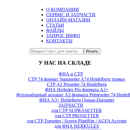
О КОМПАНИИ
СЕРВИС И ЗАПЧАСТИ
ОНЛАЙН-МАГАЗИН
СТАТЬИ
ФАЙЛЫ
ЗАПРОС ИНФО
КОНТАКТЫ
Искать
У НАС НА СКЛАДЕ
ФНА и СТР
СТР 74 формат Suprasetter A74 Heidelberg термал
СТР А2 Prosetter 74 Heidelberg
ФНА Herkules Pro формата А2+
Фотонаборный аппарат А2 формата Primesetter 74 Heidel
ФНА А3+ Heidelberg Quasar-Duosetter
ЗАПЧАСТИ
для СТР SUPRASETTER
для СТР PROSETTER
для CTP Topsetter / Screen PlateRite / AGFA Accento
для ФНА HERKULES