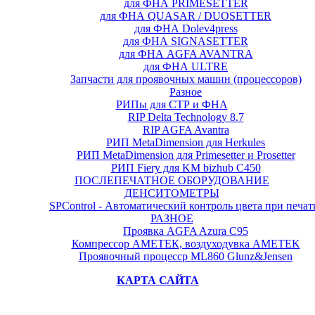
для ФНА PRIMESETTER
для ФНА QUASAR / DUOSETTER
для ФНА Dolev4press
для ФНА SIGNASETTER
для ФНА AGFA AVANTRA
для ФНА ULTRE
Запчасти для проявочных машин (процессоров)
Разное
РИПы для СТР и ФНА
RIP Delta Technology 8.7
RIP AGFA Avantra
РИП MetaDimension для Herkules
РИП MetaDimension для Primesetter и Prosetter
РИП Fiery для KM bizhub C450
ПОСЛЕПЕЧАТНОЕ ОБОРУДОВАНИЕ
ДЕНСИТОМЕТРЫ
SPControl - Автоматический контроль цвета при печат
РАЗНОЕ
Проявка AGFA Azura C95
Компрессор АМЕТЕК, воздуходувка AMETEK
Проявочный процесср ML860 Glunz&Jensen
КАРТА САЙТА