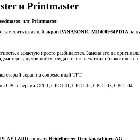
ter и Printmaster
eedmaster
или
Printmaster
ют замени
ть штатный
экран
PANASONIC MD400F64PD1A
на п
ность, а зачастую просто разбиваются. Замена его на оригинал
мастере задумавшийся, глядя в окно, печатник облокотился на 
аш старый экран на современный TFT.
ния CPC с версий CPC1, CPC1.01, CPC1.02, CPC1.03, CPC1.04
LAY ( ZID)
company
Heidelberger Druckmaschinen AG
.