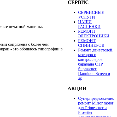
СЕРВИС
СЕРВИСНЫЕ
УСЛУГИ
НАШИ
РАСЦЕНКИ
ульте печатной машины.
РЕМОНТ
ЭЛЕКТРОНИКИ
РЕМОНТ
ьный сопряжена с более чем
СПИННЕРОВ
экран - это обошлось типографии в
Ремонт двигателей,
моторов и
контроллеров
барабана СТР
Suprasetter,
Dannipon Screen и
др
АКЦИИ
Суперпредложение:
ремонт Mirror motor
для Primesetter и
Prosetter