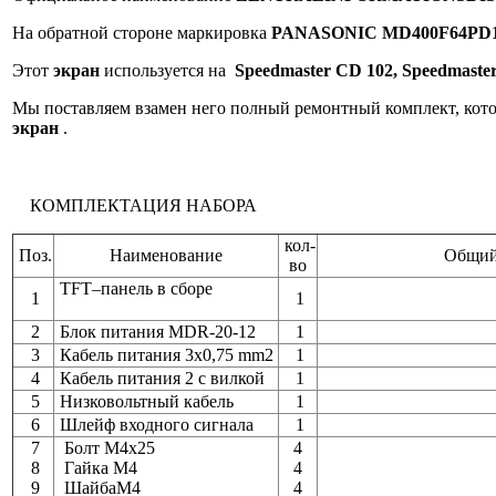
На обратной стороне маркировка
PANASONIC
MD400F64PD
Этот
экран
используется на
Speedmaste
r
CD 102, Speedmaste
Мы поставляем взамен него полный ремонтный комплект, кот
экран
.
КОМПЛЕКТАЦИЯ НАБОРА
кол-
Поз.
Наименование
Общий
во
TFT–панель в сборе
1
1
2
Блок питания MDR-20-12
1
3
Кабель питания 3x0,75 mm2
1
4
Кабель питания 2 с вилкой
1
5
Низковольтный кабель
1
6
Шлейф входного сигнала
1
7
Болт М4x25
4
8
Гайка M4
4
9
ШайбаM4
4