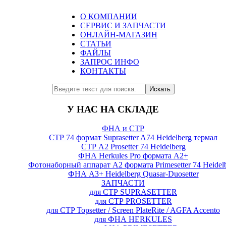
О КОМПАНИИ
СЕРВИС И ЗАПЧАСТИ
ОНЛАЙН-МАГАЗИН
СТАТЬИ
ФАЙЛЫ
ЗАПРОС ИНФО
КОНТАКТЫ
Искать
У НАС НА СКЛАДЕ
ФНА и СТР
СТР 74 формат Suprasetter A74 Heidelberg термал
СТР А2 Prosetter 74 Heidelberg
ФНА Herkules Pro формата А2+
Фотонаборный аппарат А2 формата Primesetter 74 Heidel
ФНА А3+ Heidelberg Quasar-Duosetter
ЗАПЧАСТИ
для СТР SUPRASETTER
для СТР PROSETTER
для CTP Topsetter / Screen PlateRite / AGFA Accento
для ФНА HERKULES