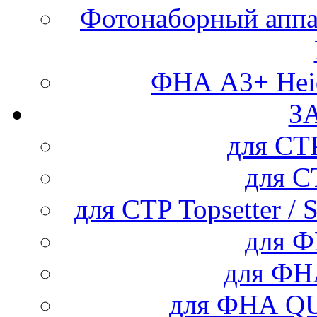
Фотонаборный аппар
ФНА А3+ Heid
З
для С
для 
для CTP Topsetter / 
для 
для Ф
для ФНА Q