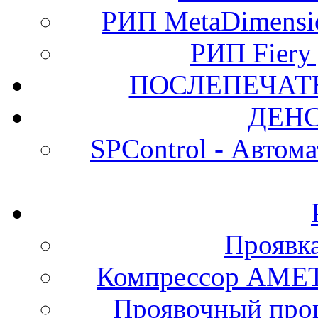
РИП MetaDimension
РИП Fiery
ПОСЛЕПЕЧАТ
ДЕН
SPControl - Автом
Проявк
Компрессор АМЕТ
Проявочный про