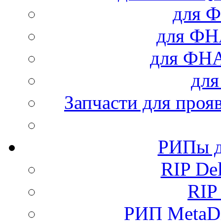
для Ф
для Ф
для ФН
дл
Запчасти для проя
РИПы д
RIP Del
RIP
РИП MetaDi