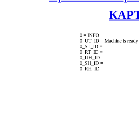
КАР
0 = INFO
0_UT_ID = Machine is ready f
0_ST_ID =
0_RT_ID =
0_UH_ID =
0_SH_ID =
0_RH_ID =