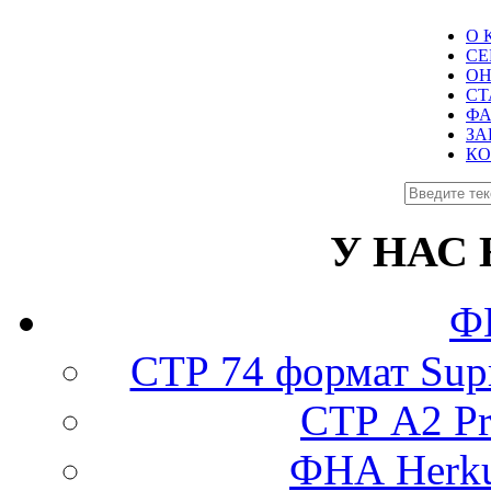
О 
СЕ
ОН
СТ
Ф
ЗА
КО
У НАС
Ф
СТР 74 формат Supr
СТР А2 Pro
ФНА Herku