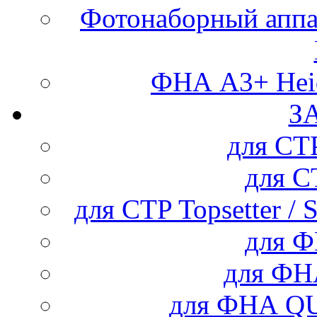
Фотонаборный аппар
ФНА А3+ Heid
З
для С
для 
для CTP Topsetter / 
для 
для Ф
для ФНА Q