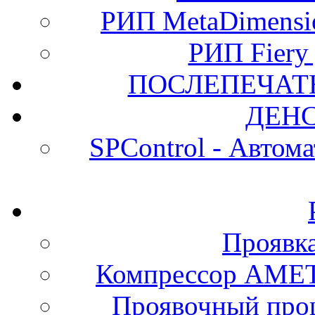
РИП MetaDimension
РИП Fiery
ПОСЛЕПЕЧАТ
ДЕН
SPControl - Автом
Проявк
Компрессор АМЕТ
Проявочный про