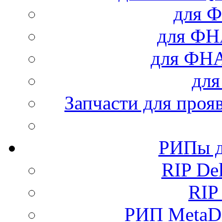
для Ф
для Ф
для ФН
дл
Запчасти для проя
РИПы д
RIP Del
RIP
РИП MetaDi